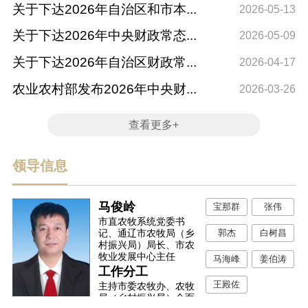
关于下达2026年自治区和市本...
2
2026-05-13
关于下达2026年中央财政常态...
2
2026-05-09
关于下达2026年自治区财政常...
2
2026-04-17
农业农村部发布2026年中央财...
2
2026-03-26
查看更多+
领导信息
马俊岭
宝那群
张伟
市直农牧系统党委书
郭杰
白树昌
记、通辽市农牧局（乡
村振兴局）局长、市农
牧业发展中心主任
马海峰
姜伯涛
工作分工
王殿佐
主持市委农牧办、农牧
局（乡村振兴局）全面