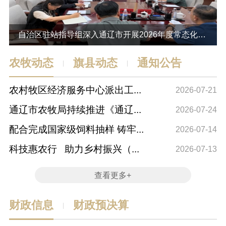
自治区驻站指导组深入通辽市开展2026年度常态化
帮...
农牧动态
旗县动态
通知公告
|
|
农村牧区经济服务中心派出工...
奈
2026-07-21
通辽市农牧局持续推进《通辽...
奈
2026-07-24
配合完成国家级饲料抽样 铸牢...
奈
2026-07-14
科技惠农行 助力乡村振兴（...
通
2026-07-13
查看更多+
财政信息
财政预决算
|