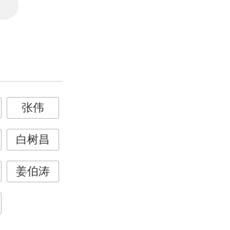
查
张伟
白树昌
姜伯涛