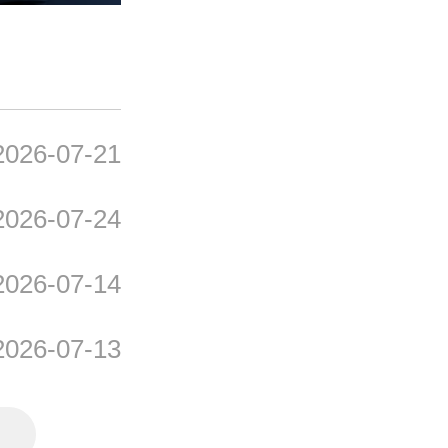
奈曼旗秋季农机送检下乡
2026-07-21
奈曼旗农业技术推广中心
2026-07-24
奈曼旗农牧局开展2026年
2026-07-14
通辽市赛牛会专家组来奈
2026-07-13
查