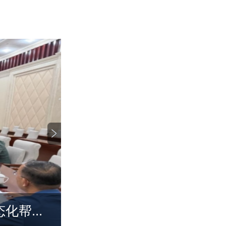
大会
通辽市农牧局举办巩固拓展