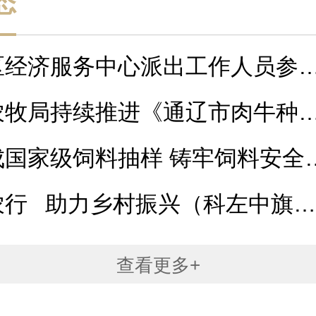
态
区经济服务中心派出工作人员参
...
农牧局持续推进《通辽市肉牛种
...
成国家级饲料抽样 铸牢饲料安全
农行 助力乡村振兴（科左中旗
曼旗站）
查看更多+