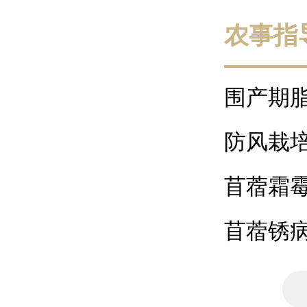
农事指
围产期
病防控
防风栽
苜蓿霜
苜蓿锈