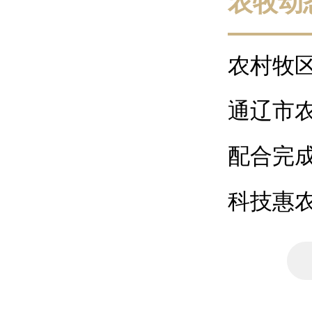
农牧动
农村牧
全市乡村全
通辽市
管理条例》
配合完
线
科技惠
站、奈