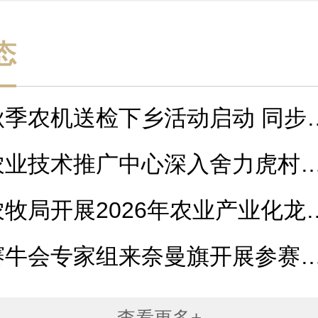
态
秋季农机送检下乡活动启动 同步
...
农业技术推广中心深入舍力虎村
...
牧局开展2026年农业产业化龙
...
赛牛会专家组来奈曼旗开展参赛
分