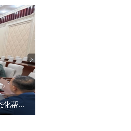
帮...
市直农牧系统召开届中补