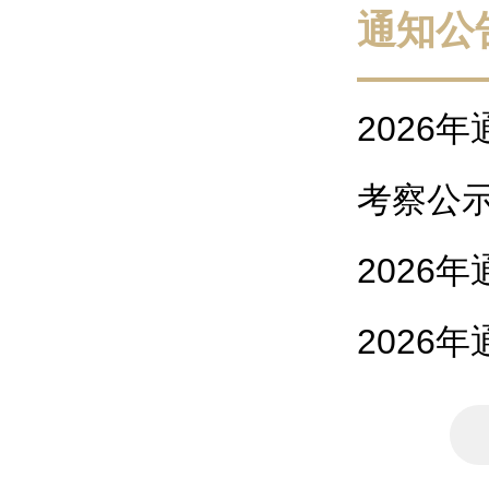
通知公
2026
（常规班）
考察公
2026
培训机构遴
2026
目初步设