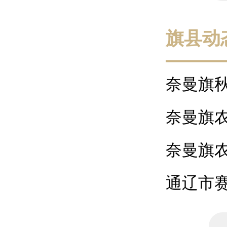
旗县动
奈曼旗
署为期三月
奈曼旗
展沼气安全
奈曼旗农
企业的认定
通辽市
现场评