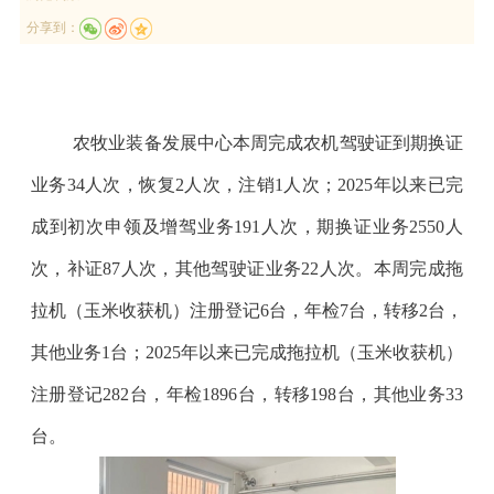
分享到：
农牧业装备发展中心本周完成农机驾驶证到期换证
业务34人次，恢复2人次，注销1人次；2025年以来已完
成到初次申领及增驾业务191人次，期换证业务2550人
次，补证87人次，其他驾驶证业务22人次。本周完成拖
拉机（玉米收获机）注册登记6台，年检7台，转移2台，
其他业务1台；2025年以来已完成拖拉机（玉米收获机）
注册登记282台，年检1896台，转移198台，其他业务33
台。