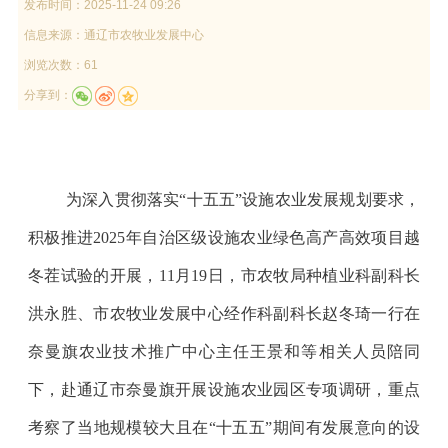
发布时间：
2025-11-24 09:26
信息来源：
通辽市农牧业发展中心
浏览次数：61
分享到：
为深入贯彻落实
“
十五五
”
设施农业发展规划要求，
积极推进
2025
年自治区级设施农业绿色高产高效项目越
冬茬试验的开展，
11
月
19
日，市农牧局种植业科副科长
洪永胜、市农牧业发展中心经作科副科长赵冬琦一行在
奈曼旗农业技术推广中心主任王景和等相关人员陪同
下，赴通辽市奈曼旗开展设施农业园区专项调研，重点
考察了当地规模较大且在
“
十五五
”
期间有发展意向的设