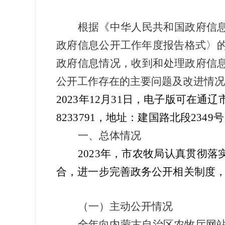
根据《中华人民共和国政府信
政府信息公开工作年度报告格式〉
政府信息情况，收到和处理政府信
公开工作存在的主要问题及改进情
20
23
年
12
月
31
日，电子版可在
通辽
8233791
，地址：建国路北段
2349
号
一、总体情况
202
3
年，市
农牧局
认真贯彻落
合，进一步完善政务公开相关制度
（一）主动公开情况
全年
向内蒙古自治区农牧厅网