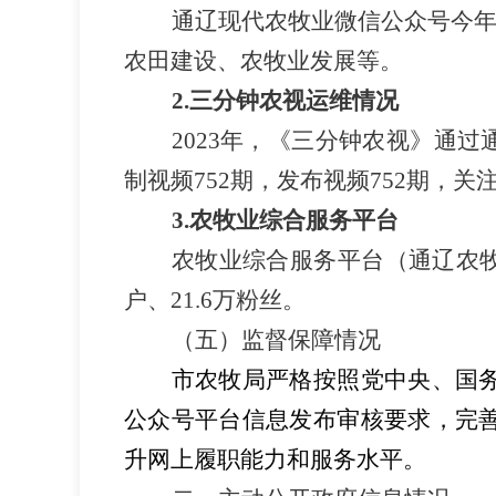
通辽现代农牧业微信公众号今
农田建设、农牧业发展等。
2.
三分钟农视运维情况
202
3
年，《三分钟农视》通过
制视频
752
期，发布视频
752
期，关
3.
农牧业综合服务平台
农牧业综合服务平台（通辽农
户
、
21.6
万粉丝。
（五）监督保障情况
市
农牧局
严格按照
党中央、国
公众号平台信息发布审核要求，完
升网上履职能力和服务水平。