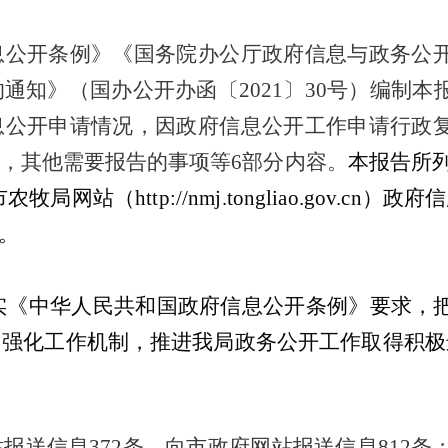
息公开条例》《国务院办公厅政府信息与政务公
的通知》（国办公开办函〔
2021
〕
30
号）编制本
息公开申请情况，因政府信息公开工作申请行政
况，其他需要报告的事项等
6
部分内容。
本报告所
市农牧局
网站（
http://nmj.tongliao.gov.cn
）政府信
。
实《中华人民共和国政府信息公开条例》要求，
，强化工作机制，推进我
局政务公开
工作取得积极
站报
送信息
372
条，向市政府网站报送信息
812
条