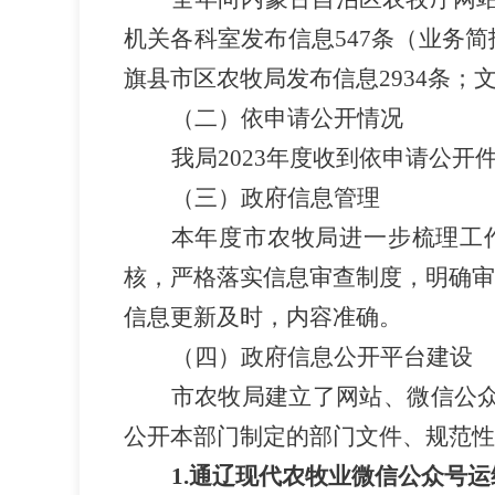
机关各科室发布信息
547
条（业务简
旗县市区农牧局发布信息
2934
条
；
（二）依申请公开情况
我
局
202
3
年度收到依申请公开
（三）政府信息管理
本年度
市农牧
局进一步梳理工
核
，
严格落实信息审查制度
，
明确审
信息更新及时，内容准确。
（四）政府信息公开平台建设
市农牧
局建立了网站、微信
公
公开本部门制定的部门文件、规范性
1.
通辽现代农牧业微信公众号运