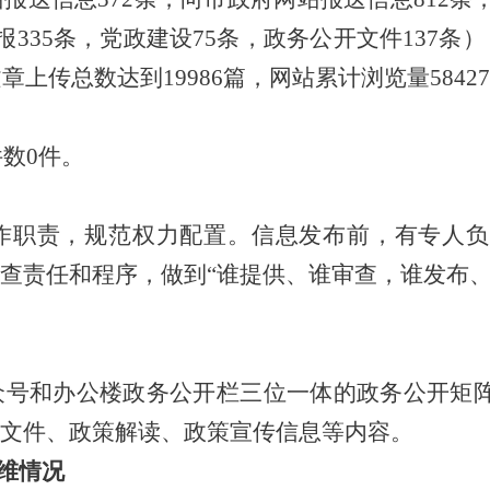
报
335
条，党政建设
75
条，政务公开文件
137
条）
文章上传总数达到
19986
篇，网站累计浏览量
58427
件数
0
件。
作职责，规范权力配置
。
信息发布前，有专人负
查责任和程序
，
做到
“
谁提供、谁审查
，
谁发布
众号
和办公楼政务公开栏三位一体的政务公开矩
文件、政策解读、政策宣传信息等内容。
维情况