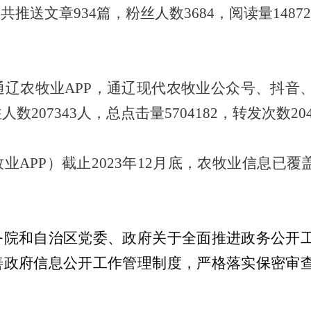
年共推送文章
9
34
篇，粉丝人数
3684
，阅读量
1
4872
通辽农牧业
APP
，通辽现代农牧业公众号、抖音
注人数
207343
人，总点击量
5
704182
，转发次数
20
牧业
APP
）截止
202
3
年
12
月底
，农牧业信息已覆
务院和自治区党委、政府
关于全面推进政务公开
善政府信息公开工作管理制度，严格落实保密审