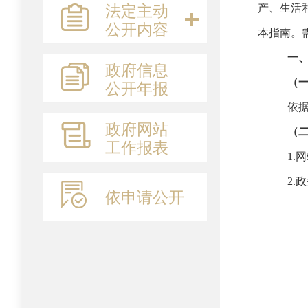
法定主动
产、生活
公开内容
本指南。
一
政府信息
公开年报
（
依
政府网站
（
工作报表
1.
网
2.
政
依申请公开